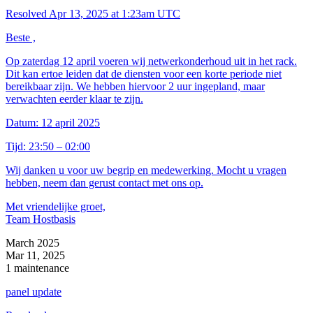
Resolved
Apr 13, 2025 at 1:23am UTC
Beste ,
Op zaterdag 12 april voeren wij netwerkonderhoud uit in het rack.
Dit kan ertoe leiden dat de diensten voor een korte periode niet
bereikbaar zijn. We hebben hiervoor 2 uur ingepland, maar
verwachten eerder klaar te zijn.
Datum: 12 april 2025
Tijd: 23:50 – 02:00
Wij danken u voor uw begrip en medewerking. Mocht u vragen
hebben, neem dan gerust contact met ons op.
Met vriendelijke groet,
Team Hostbasis
March 2025
Mar 11, 2025
1 maintenance
panel update